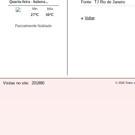
Quarta-feira - Itabora...
Fonte:
TJ Rio de Janeiro
Min
Máx
27ºC
36ºC
Voltar
Parcialmente Nublado
Visitas no site:
201880
© 2026 Todos o