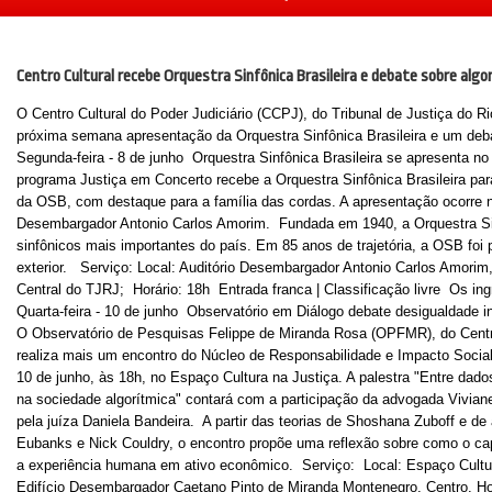
Centro Cultural recebe Orquestra Sinfônica Brasileira e debate sobre alg
O Centro Cultural do Poder Judiciário (CCPJ), do Tribunal de Justiça do R
próxima semana apresentação da Orquestra Sinfônica Brasileira e um debat
Segunda-feira - 8 de junho Orquestra Sinfônica Brasileira se apresenta no
programa Justiça em Concerto recebe a Orquestra Sinfônica Brasileira pa
da OSB, com destaque para a família das cordas. A apresentação ocorre no
Desembargador Antonio Carlos Amorim. Fundada em 1940, a Orquestra Sin
sinfônicos mais importantes do país. Em 85 anos de trajetória, a OSB foi p
exterior. Serviço: Local: Auditório Desembargador Antonio Carlos Amorim,
Central do TJRJ; Horário: 18h Entrada franca | Classificação livre Os i
Quarta-feira - 10 de junho Observatório em Diálogo debate desigualdade i
O Observatório de Pesquisas Felippe de Miranda Rosa (OPFMR), do Centro
realiza mais um encontro do Núcleo de Responsabilidade e Impacto Social
10 de junho, às 18h, no Espaço Cultura na Justiça. A palestra "Entre dado
na sociedade algorítmica" contará com a participação da advogada Vivian
pela juíza Daniela Bandeira. A partir das teorias de Shoshana Zuboff e de
Eubanks e Nick Couldry, o encontro propõe uma reflexão sobre como o c
a experiência humana em ativo econômico. Serviço: Local: Espaço Cultura
Edifício Desembargador Caetano Pinto de Miranda Montenegro, Centro. Ho